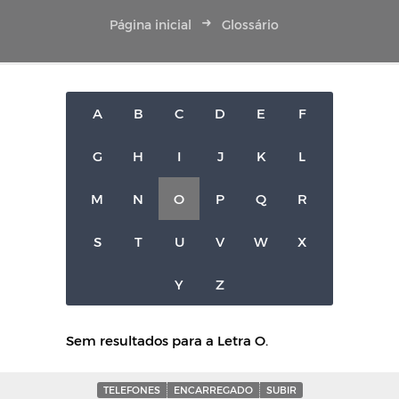
Página inicial
Glossário
A
B
C
D
E
F
G
H
I
J
K
L
M
N
O
P
Q
R
S
T
U
V
W
X
Y
Z
Sem resultados para a Letra O.
TELEFONES
ENCARREGADO
SUBIR