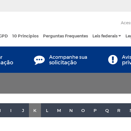
Aces
LGPD
10 Princípios
Perguntas Frequentes
Leis federais
Le
ar
Acompanhe sua
Avi
mação
solicitação
pri
H
I
J
K
L
M
N
O
P
Q
R