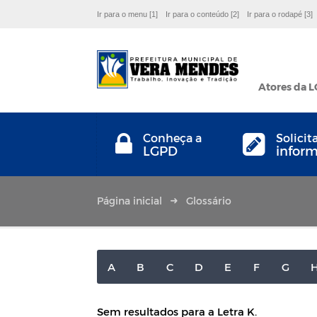
Ir para o menu [1]
Ir para o conteúdo [2]
Ir para o rodapé [3]
Atores da 
Conheça a
Solicit
LGPD
infor
Página inicial
Glossário
A
B
C
D
E
F
G
Sem resultados para a Letra K.