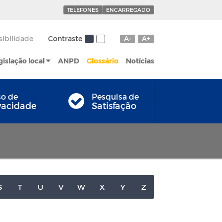
TELEFONES
ENCARREGADO
sibilidade
Contraste
A-
A+
gislação local
ANPD
Glossário
Notícias
so de
Pesquisa de
vacidade
Satisfação
S
T
U
V
W
X
Y
Z