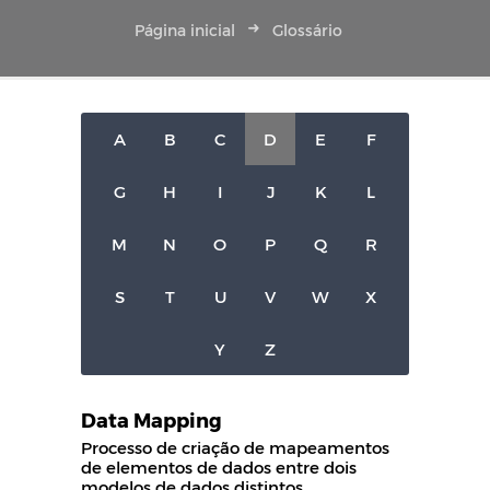
Página inicial
Glossário
A
B
C
D
E
F
G
H
I
J
K
L
M
N
O
P
Q
R
S
T
U
V
W
X
Y
Z
Data Mapping
Processo de criação de mapeamentos
de elementos de dados entre dois
modelos de dados distintos.